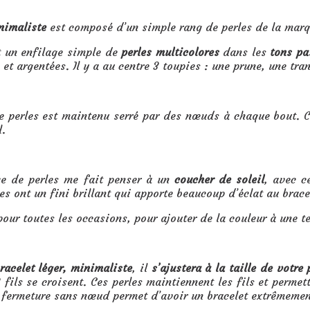
nimaliste
est composé d’un simple rang de perles de la mar
t un enfilage simple de
perles multicolores
dans les
tons pa
 et argentées. Il y a au centre 3 toupies : une prune, une tra
e perles est maintenu serré par des nœuds à chaque bout. Cel
l.
ge de perles me fait penser à un
coucher de soleil
, avec c
les ont un fini brillant qui apporte beaucoup d’éclat au bracel
pour toutes les occasions, pour ajouter de la couleur à une t
bracelet léger, minimaliste
, il
s’ajustera à la taille de votre
2 fils se croisent. Ces perles maintiennent les fils et permet
 fermeture sans nœud permet d’avoir un bracelet extrêmemen