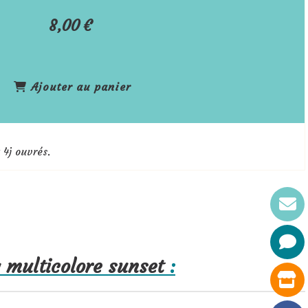
8,00
€
Ajouter au panier
 4j ouvrés.
 multicolore sunset
: