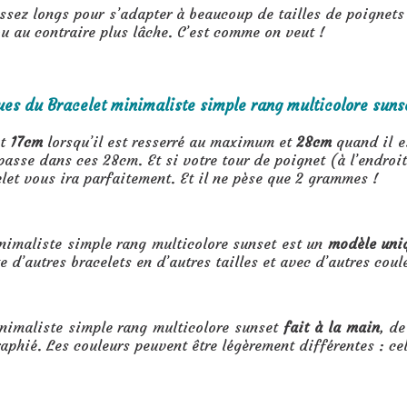
assez longs pour s’adapter à beaucoup de tailles de poignets 
ou au contraire plus lâche. C’est comme on veut !
ues du Bracelet minimaliste simple rang multicolore sunse
t
17cm
lorsqu’il est resserré au maximum et
28cm
quand il es
 passe dans ces 28cm. Et si votre tour de poignet (à l’endro
let vous ira parfaitement. Et il ne pèse que 2 grammes !
nimaliste simple rang multicolore sunset est un
modèle uni
te d’autres bracelets en d’autres tailles et avec d’autres coul
inimaliste simple rang multicolore sunset
fait à la main
, de
raphié. Les couleurs peuvent être légèrement différentes : ce
imple rang multicolore sunset :