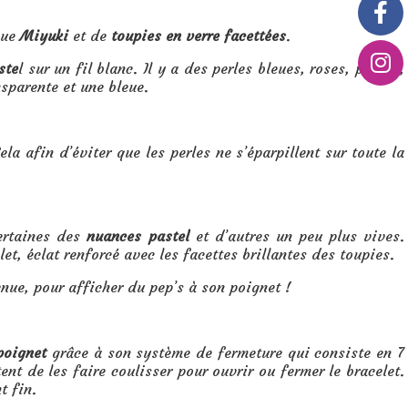
que
Miyuki
et de
toupies en verre facettées
.
ste
l sur un fil blanc. Il y a des perles bleues, roses, prunes,
nsparente et une bleue.
a afin d’éviter que les perles ne s’éparpillent sur toute la
ertaines des
nuances pastel
et d’autres un peu plus vives.
et, éclat renforcé avec les facettes brillantes des toupies.
enue, pour afficher du pep’s à son poignet !
 poignet
grâce à son système de fermeture qui consiste en 7
tent de les faire coulisser pour ouvrir ou fermer le bracelet.
t fin.