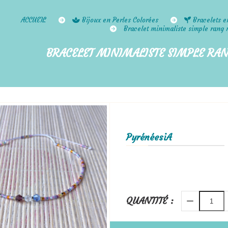
ACCUEIL
Bijoux en Perles Colorées
Bracelets e
Bracelet minimaliste simple rang 
BRACELET MINIMALISTE SIMPLE RA
PyrénéesiA
QUANTITÉ :