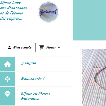
Panneau de gestion des cookies
Bijoux issus
des Montagnes,
et de l'écume
des vagues...
Mon compte
Panier
ACCUEIL
Nouveautés !
Bijoux en Pierres
Naturelles