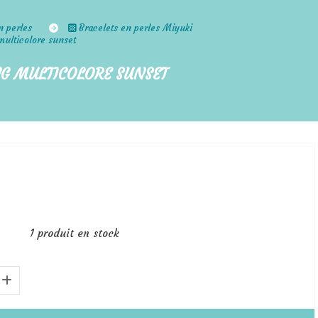
n perles
Bracelets en perles Miyuki
multicolore sunset
NG MULTICOLORE SUNSET
1
produit en stock