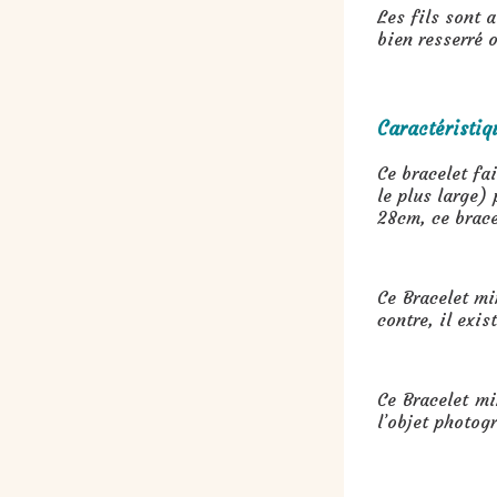
Les fils sont 
bien resserré 
Caractéristiq
Ce bracelet fai
le plus large)
28cm, ce brace
Ce Bracelet mi
contre, il exis
Ce Bracelet m
l’objet photog
Cadeau : Bracelet minimaliste s