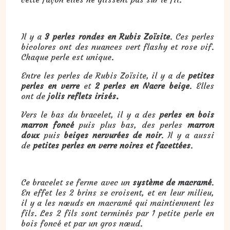
Il y a
3 perles rondes en Rubis Zoïsite
. Ces perles
bicolores ont des nuances vert flashy et rose vif.
Chaque perle est unique.
Entre les perles de Rubis Zoïsite, il y a de
petites
perles en verre
et
2 perles en Nacre beige
. Elles
ont de
jolis reflets irisés.
Vers le bas du bracelet, il y a des
perles en bois
marron foncé
puis plus bas, des perles
marron
doux
puis
beiges nervurées de noir
. Il y a aussi
de
petites perles en verre noires et facettées
.
Ce bracelet se ferme avec un
système de macramé
.
En effet les 2 brins se croisent, et en leur milieu,
il y a les nœuds en macramé qui maintiennent les
fils. Les 2 fils sont terminés par 1 petite perle en
bois foncé et par un gros nœud.