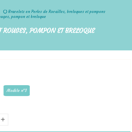
Bracelets en Perles de Rocailles, breloques et pompons
 rouges, pompon et breloque
ET ROUGES, POMPON ET BRELOQUE
Modèle n°3