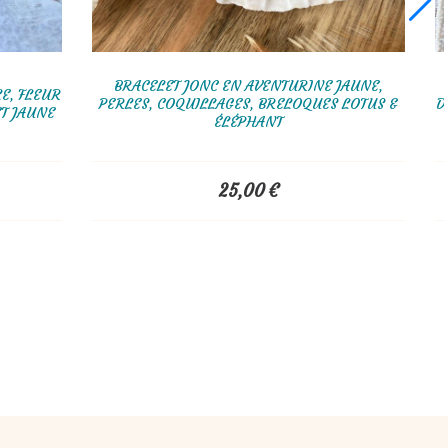
BRACELET JONC EN AVENTURINE JAUNE,
OREILLE, FLEUR
PERLES, COQUILLAGES, BRELOQUES LOTUS &
VERT ET JAUNE
ÉLÉPHANT
25,00
€