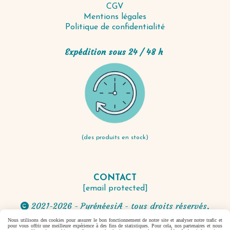
CGV
Mentions légales
Politique de confidentialité
Expédition sous 24 / 48 h
(des produits en stock)
CONTACT
[email protected]
2021-2026 - PyrénéesiA - tous droits réservés.

Nous utilisons des cookies pour assurer le bon fonctionnement de notre site et analyser notre trafic et
pour vous offrir une meilleure expérience à des fins de statistiques. Pour cela, nos partenaires et nous
Autoriser
Facebook est désactivé.