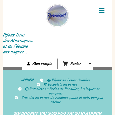
Panneau de gestion des cookies
Bijoux issus
des Montagnes,
et de l'écume
des vagues...
Mon compte
Panier
ACCUEIL
Bijoux en Perles Colorées
Bracelets en perles
Bracelets en Perles de Rocailles, breloques et
pompons
Bracelet en perles de rocailles jaune et noir, pompon
abeille
BRACELET EN PERLES DE ROCAILLES