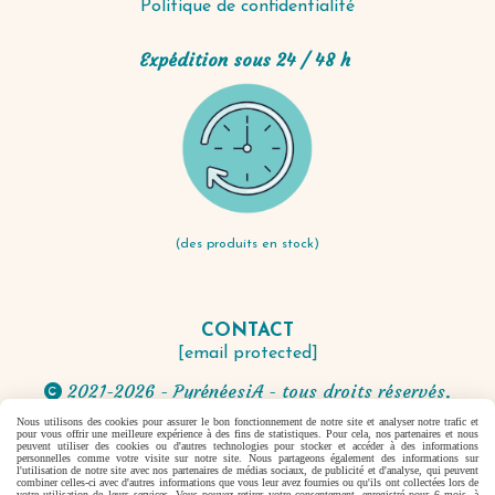
Politique de confidentialité
Expédition sous 24 / 48 h
(des produits en stock)
CONTACT
[email protected]
2021-2026 - PyrénéesiA - tous droits réservés.

Nous utilisons des cookies pour assurer le bon fonctionnement de notre site et analyser notre trafic et
pour vous offrir une meilleure expérience à des fins de statistiques. Pour cela, nos partenaires et nous
Autoriser
Facebook est désactivé.
peuvent utiliser des cookies ou d'autres technologies pour stocker et accéder à des informations
personnelles comme votre visite sur notre site. Nous partageons également des informations sur
l'utilisation de notre site avec nos partenaires de médias sociaux, de publicité et d'analyse, qui peuvent
combiner celles-ci avec d'autres informations que vous leur avez fournies ou qu'ils ont collectées lors de
votre utilisation de leurs services. Vous pouvez retirer votre consentement, enregistré pour 6 mois, à