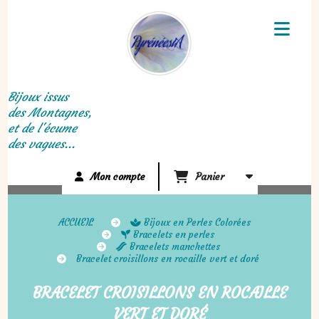
Panneau de gestion des cookies
Bijoux issus
des Montagnes,
et de l'écume
des vagues...
Mon compte
Panier
ACCUEIL
Bijoux en Perles Colorées
Bracelets en perles
Bracelets manchettes
Bracelet croisillons en rocaille vert et doré
BRACELET CROISILLONS EN ROCAILLE
VERT ET DORÉ