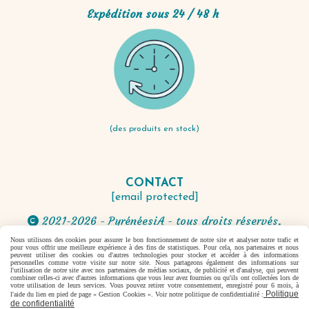
Expédition sous 24 / 48 h
(des produits en stock)
CONTACT
[email protected]
2021-2026 - PyrénéesiA - tous droits réservés.

Nous utilisons des cookies pour assurer le bon fonctionnement de notre site et analyser notre trafic et
pour vous offrir une meilleure expérience à des fins de statistiques. Pour cela, nos partenaires et nous
Autoriser
Facebook est désactivé.
peuvent utiliser des cookies ou d'autres technologies pour stocker et accéder à des informations
personnelles comme votre visite sur notre site. Nous partageons également des informations sur
l'utilisation de notre site avec nos partenaires de médias sociaux, de publicité et d'analyse, qui peuvent
combiner celles-ci avec d'autres informations que vous leur avez fournies ou qu'ils ont collectées lors de
votre utilisation de leurs services. Vous pouvez retirer votre consentement, enregistré pour 6 mois, à
Politique
l'aide du lien en pied de page « Gestion Cookies ». Voir notre politique de confidentialité :
Mentions Légales
Conditions générales de vente
de confidentialité