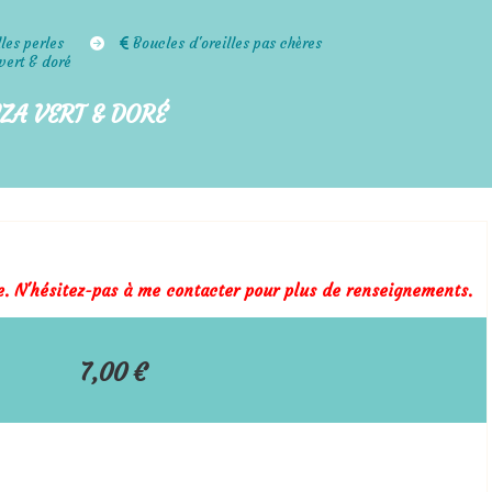
lles perles
Boucles d'oreilles pas chères
 vert & doré
ZA VERT & DORÉ
le. N'hésitez-pas à me contacter pour plus de renseignements.
7,00
€