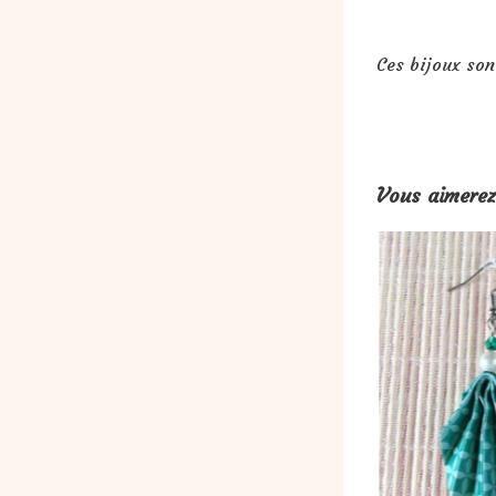
Ces bijoux son
Vous aimerez