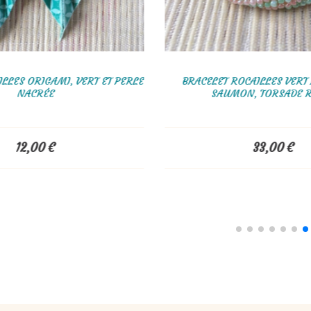
ROCAILLES DORÉ ET VERT
BRACELET TISSÉ EN PERLES M
UDE, TORSADE RUSSE
GRIS
33,00
€
68,00
€