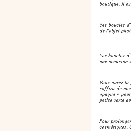
boutique. Il e
Ces boucles d
de l’objet pho
Cadeau : boucles d’oreilles pomp
Ces boucles d’
une occasion s
Vous aurez la
suffira de me
opaque » pour 
petite carte a
Pour prolonger
cosmétiques. G