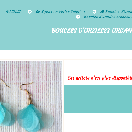
ACCUEIL
Bijoux en Perles Colorées
Boucles d'Orei
Boucles d'oreilles organza
BOUCLES D'OREILLES ORGAN
Cet article n'est plus disponib