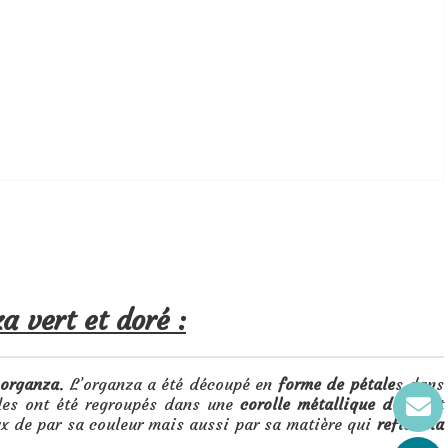
a vert et doré :
 organza
. L’organza a été découpé en
forme de pétale
s dans
ales ont été regroupés dans une
corolle métallique dorée
et
eux de par sa couleur mais aussi par sa matière qui
reflète la