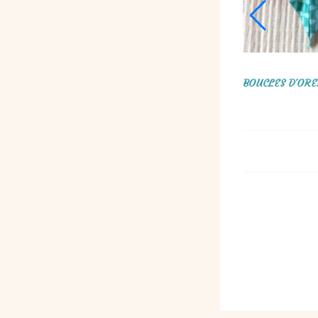
BRACELET ROCAILLES VERT AMANDE ET
BRACELET 
SAUMON, TORSADE RUSSE
ÉMERA
33,00
€