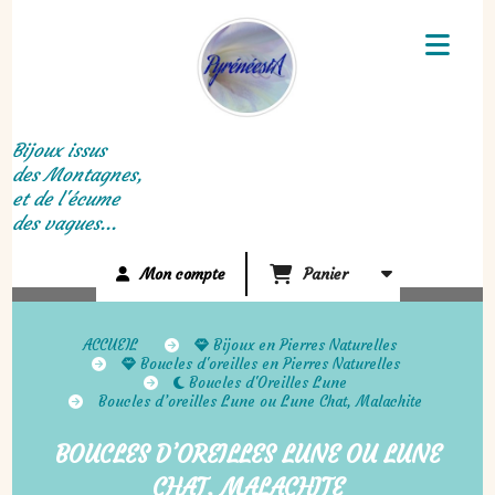
Panneau de gestion des cookies
Bijoux issus
des Montagnes,
et de l'écume
des vagues...
Mon compte
Panier
ACCUEIL
Bijoux en Pierres Naturelles
Boucles d'oreilles en Pierres Naturelles
Boucles d'Oreilles Lune
Boucles d’oreilles Lune ou Lune Chat, Malachite
BOUCLES D’OREILLES LUNE OU LUNE
CHAT, MALACHITE