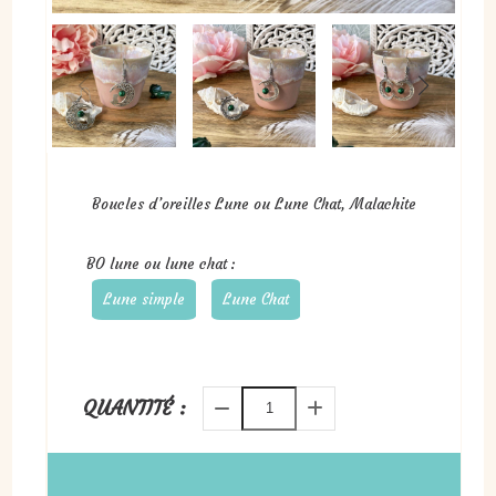
Boucles d’oreilles Lune ou Lune Chat, Malachite
BO lune ou lune chat :
Lune simple
Lune Chat
QUANTITÉ :