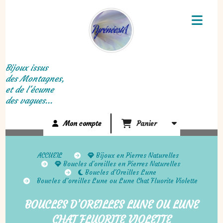
Panneau de gestion des cookies
Bijoux issus
des Montagnes,
et de l'écume
des vagues...
Mon compte
Panier
ACCUEIL
Bijoux en Pierres Naturelles
Boucles d'oreilles en Pierres Naturelles
Boucles d'Oreilles Lune
Boucles d’oreilles Lune ou Lune Chat Fluorite Violette
BOUCLES D’OREILLES LUNE OU LUNE
CHAT FLUORITE VIOLETTE