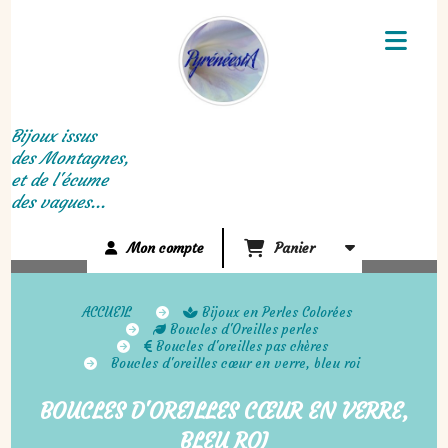
Panneau de gestion des cookies
Bijoux issus
des Montagnes,
et de l'écume
des vagues...
Mon compte
Panier
ACCUEIL
Bijoux en Perles Colorées
Boucles d'Oreilles perles
Boucles d'oreilles pas chères
Boucles d'oreilles cœur en verre, bleu roi
BOUCLES D'OREILLES CŒUR EN VERRE,
BLEU ROI