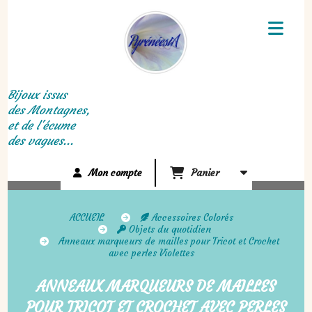
Panneau de gestion des cookies
Bijoux issus
des Montagnes,
et de l'écume
des vagues...
Mon compte
Panier
ACCUEIL
Accessoires Colorés
Objets du quotidien
Anneaux marqueurs de mailles pour Tricot et Crochet
avec perles Violettes
ANNEAUX MARQUEURS DE MAILLES
POUR TRICOT ET CROCHET AVEC PERLES