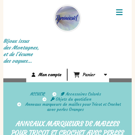
Panneau de gestion des cookies
Bijoux issus
des Montagnes,
et de l'écume
des vagues...
Mon compte
Panier
ACCUEIL
Accessoires Colorés
Objets du quotidien
Anneaux marqueurs de mailles pour Tricot et Crochet
avec perles Oranges
ANNEAUX MARQUEURS DE MAILLES
POUR TRICOT ET CROCHET AVEC PERLES