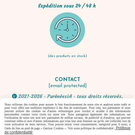
Expédition sous 24 / 48 h
(des produits en stock)
CONTACT
[email protected]
2021-2026 - PyrénéesiA - tous droits réservés.

Nous utilisons des cookies pour assurer le bon fonctionnement de notre site et analyser notre trafic et
pour vous offrir une meilleure expérience à des fins de statistiques. Pour cela, nos partenaires et nous
Autoriser
Facebook est désactivé.
peuvent utiliser des cookies ou d'autres technologies pour stocker et accéder à des informations
personnelles comme votre visite sur notre site. Nous partageons également des informations sur
l'utilisation de notre site avec nos partenaires de médias sociaux, de publicité et d'analyse, qui peuvent
combiner celles-ci avec d'autres informations que vous leur avez fournies ou qu'ils ont collectées lors de
votre utilisation de leurs services. Vous pouvez retirer votre consentement, enregistré pour 6 mois, à
Politique
l'aide du lien en pied de page « Gestion Cookies ». Voir notre politique de confidentialité :
Mentions Légales
Conditions générales de vente
de confidentialité