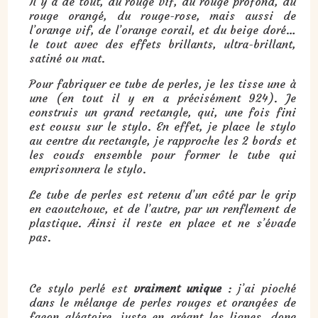
Il y a de tout, du rouge vif, du rouge profond, du
rouge orangé, du rouge-rose, mais aussi de
l’orange vif, de l’orange corail, et du beige doré…
le tout avec des effets brillants, ultra-brillant,
satiné ou mat.
Pour fabriquer ce tube de perles, je les tisse une à
une (en tout il y en a précisément 924). Je
construis un grand rectangle, qui, une fois fini
est cousu sur le stylo. En effet, je place le stylo
au centre du rectangle, je rapproche les 2 bords et
les couds ensemble pour former le tube qui
emprisonnera le stylo.
Le tube de perles est retenu d’un côté par le grip
en caoutchouc, et de l’autre, par un renflement de
plastique. Ainsi il reste en place et ne s’évade
pas.
Ce stylo perlé est
vraiment unique
: j’ai pioché
dans le mélange de perles rouges et orangées de
façon aléatoire, juste en créant les lignes, donc