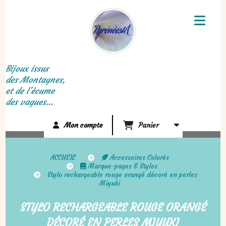
Panneau de gestion des cookies
Bijoux issus
des Montagnes,
et de l'écume
des vagues...
Mon compte
Panier
ACCUEIL
Accessoires Colorés
Marque-pages & Stylos
Stylo rechargeable rouge orangé décoré en perles
Miyuki
STYLO RECHARGEABLE ROUGE ORANGÉ
DÉCORÉ EN PERLES MIYUKI