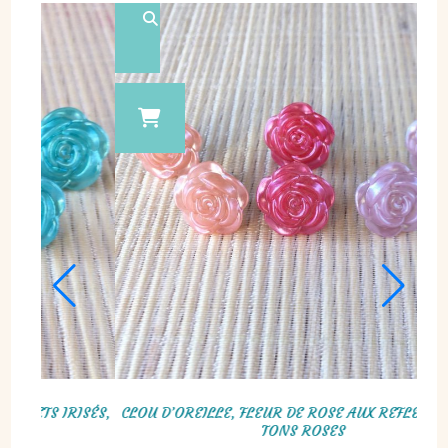
E ROSE OUVERTE, BLEU, GRIS,
CLOU D’OREILLE, FLEUR DE DAHLIA, 
 BEIGE, ROSE
JAUNE, ROSE, VIOLET,