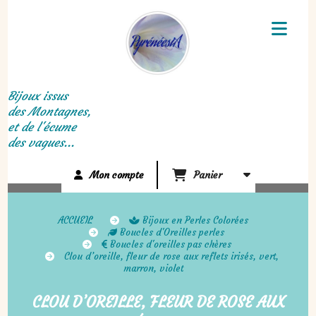
Panneau de gestion des cookies
Bijoux issus
des Montagnes,
et de l'écume
des vagues...
Mon compte
Panier
ACCUEIL
Bijoux en Perles Colorées
Boucles d'Oreilles perles
Boucles d'oreilles pas chères
Clou d’oreille, fleur de rose aux reflets irisés, vert,
marron, violet
CLOU D’OREILLE, FLEUR DE ROSE AUX