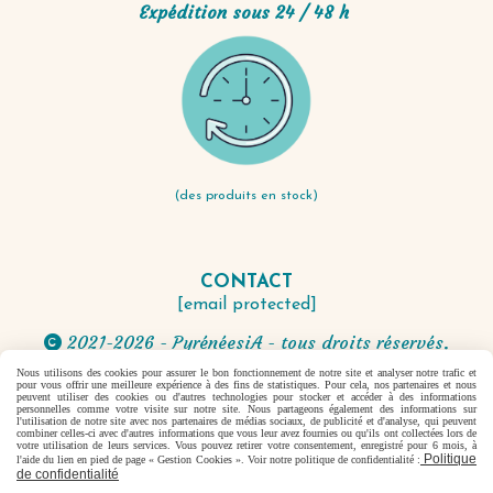
Expédition sous 24 / 48 h
(des produits en stock)
CONTACT
[email protected]
2021-2026 - PyrénéesiA - tous droits réservés.

Nous utilisons des cookies pour assurer le bon fonctionnement de notre site et analyser notre trafic et
pour vous offrir une meilleure expérience à des fins de statistiques. Pour cela, nos partenaires et nous
Autoriser
Facebook est désactivé.
peuvent utiliser des cookies ou d'autres technologies pour stocker et accéder à des informations
personnelles comme votre visite sur notre site. Nous partageons également des informations sur
l'utilisation de notre site avec nos partenaires de médias sociaux, de publicité et d'analyse, qui peuvent
combiner celles-ci avec d'autres informations que vous leur avez fournies ou qu'ils ont collectées lors de
votre utilisation de leurs services. Vous pouvez retirer votre consentement, enregistré pour 6 mois, à
Politique
l'aide du lien en pied de page « Gestion Cookies ». Voir notre politique de confidentialité :
Mentions Légales
Conditions générales de vente
de confidentialité
Se rétracter
Politique de confidentialité
Gestion