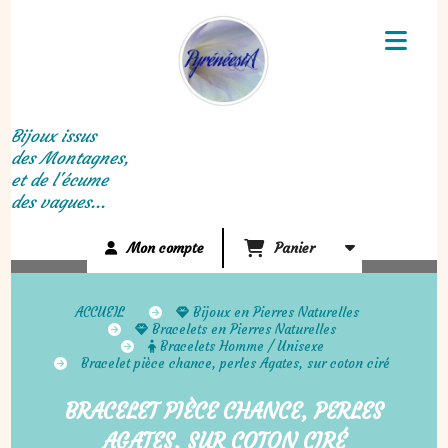
Panneau de gestion des cookies
Bijoux issus
des Montagnes,
et de l'écume
des vagues...
Mon compte
Panier
ACCUEIL
Bijoux en Pierres Naturelles
Bracelets en Pierres Naturelles
Bracelets Homme / Unisexe
Bracelet pièce chance, perles Agates, sur coton ciré
BRACELET PIÈCE CHANCE, PERLES
AGATES, SUR COTON CIRÉ