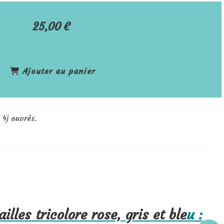
25,00
€
Ajouter au panier
 4j ouvrés.
lles tricolore rose, gris et ble
u :