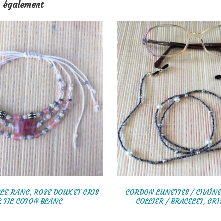
 également
ROSE, BLANC
BRACELET TRIPLE RANG, ROSE DOUX ET GRIS
SE
SUR FIL COTON BLANC