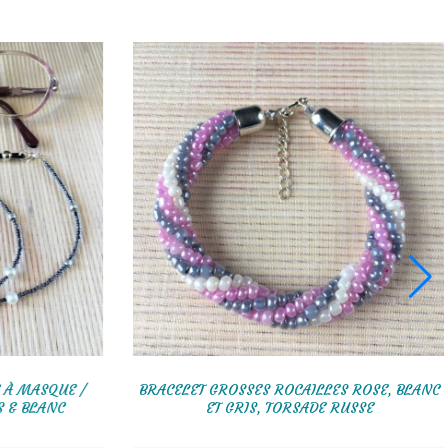
CORDON LUNETTES / CHAÎNE À MASQUE /
BRACELET G
COLLIER / BRACELET, GRIS & BLANC
ET