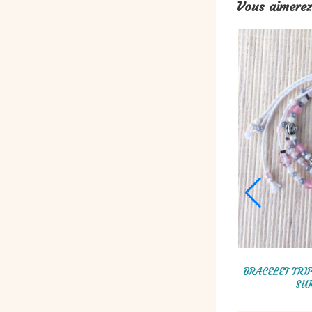
Vous aimerez
ES / CHAÎNE À MASQUE /
BRACELET GROSSES ROCAILLES 
RACELET, GRIS & BLANC
ET GRIS, TORSADE RUS