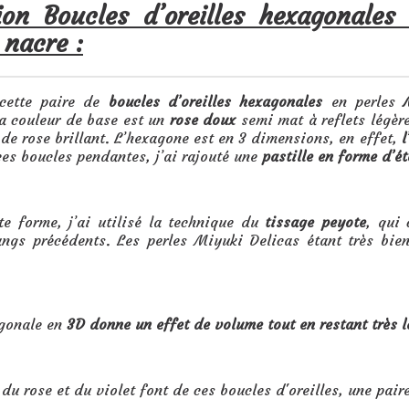
ion Boucles d’oreilles hexagonale
n nacre
:
 cette paire de
boucles d’oreilles hexagonales
en perles
a couleur de base est un
rose doux
semi mat à reflets légèr
de rose brillant. L’hexagone est en 3 dimensions, en effet,
l
ces boucles pendantes, j’ai rajouté une
pastille en forme d’é
te forme, j’ai utilisé la technique du
tissage peyote
, qui 
angs précédents. Les perles Miyuki Delicas étant très bien
gonale en
3D donne un effet de volume tout en restant très l
du rose et du violet font de ces boucles d'oreilles, une pair