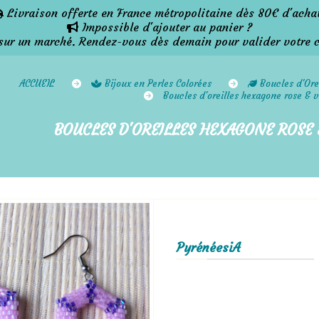
Livraison offerte en France métropolitaine dès 80€ d'acha

Impossible d'ajouter au panier ?

 un marché. Rendez-vous dès demain pour valider votre 
ACCUEIL
Bijoux en Perles Colorées
Boucles d'Ore
Boucles d'oreilles hexagone rose & v
BOUCLES D'OREILLES HEXAGONE ROSE &
PyrénéesiA