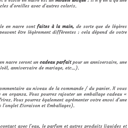
et & étoile en nacre est un
modèle unique
: il n’y en a qu’une
les d’oreilles avec d’autres coloris.
ile en nacre sont
faites à la main,
de sorte que de légères
 peuvent être légèrement différentes : cela dépend de votre
 en nacre seront un
cadeau parfait
pour un anniversaire, une
 Noël, anniversaire de mariage, etc…).
 commentaire au niveau de la commande / du panier. Il vous
te en organza. Vous pourrez rajouter un emballage cadeau «
ffrirez. Vous pourrez également agrémenter votre envoi d’une
s l’onglet Livraison et Emballages).
 contact avec l’eau, le parfum et autres produits liquides et