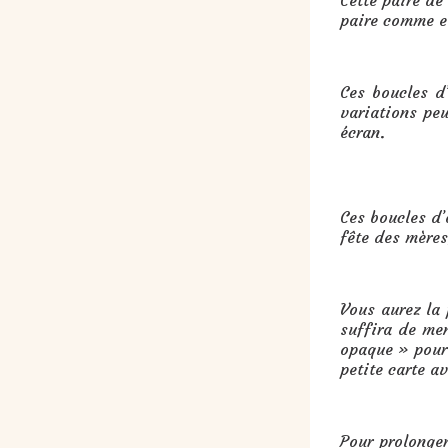
Cette paire de
paire comme el
Ces boucles d’
variations peu
écran.
Cadeau : boucles d’oreilles hexa
Ces boucles d’
fête des mères
Vous aurez la
suffira de me
opaque » pour 
petite carte a
Pour prolonger