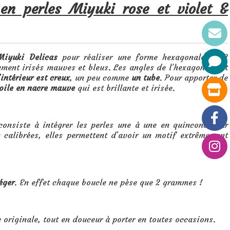
s en perles Miyuki
rose et violet &
Miyuki Delicas
pour réaliser une forme hexagonale en 3
ement irisés mauves et bleus. Les angles de l’hexagone sont
’intérieur est creux
, un peu comme
un tube
. Pour apporter de
toile en nacre mauve
qui est brillante et irisée.
consiste à intégrer les perles une à une en quinconce par
 calibrées, elles permettent d'avoir un motif extrêmement
éger
. En effet chaque boucle ne pèse que 2 grammes !
e originale, tout en douceur à porter en toutes occasions.