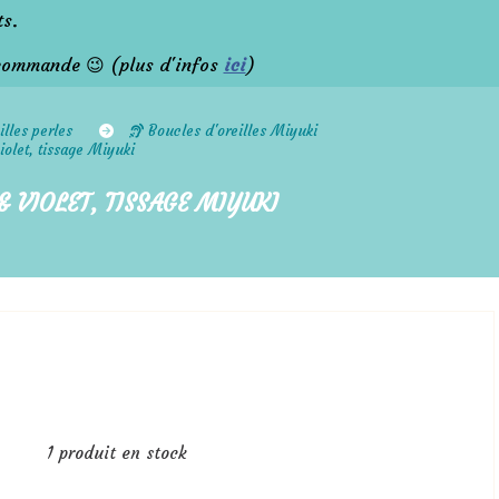
ts.
commande 😉 (plus d'infos
ici
)
illes perles
Boucles d'oreilles Miyuki
iolet, tissage Miyuki
 VIOLET, TISSAGE MIYUKI
1
produit en stock