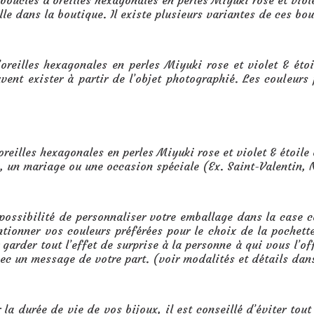
 boucles d’oreilles hexagonales en perles Miyuki rose et viol
le dans la boutique. Il existe plusieurs variantes de ces bouc
oreilles hexagonales en perles Miyuki rose et violet & éto
vent exister à partir de l’objet photographié. Les couleurs
gonales en perles Miyuki
rose et violet & étoile en nacre
:
oreilles hexagonales en perles Miyuki rose et violet & étoile
, un mariage ou une occasion spéciale (Ex. Saint-Valentin,
 possibilité de personnaliser votre emballage dans la case
ntionner vos couleurs préférées pour le choix de la pochet
garder tout l’effet de surprise à la personne à qui vous l’o
vec un message de votre part. (voir modalités et détails dan
 la durée de vie de vos bijoux, il est conseillé d’éviter tout