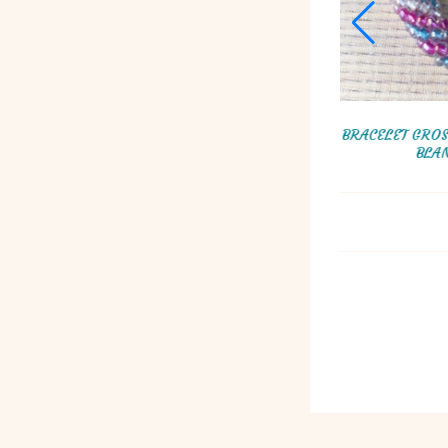
COLLIER EN PERLES DE ROCAILLES BLEU ET
BRACELET JONC
ROSE, TORSADE RUSSE
PER
85,00
€