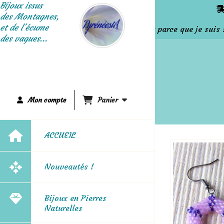
Panneau de gestion des cookies
Bijoux issus
des Montagnes,
et de l'écume
C'est parce que je suis sur
des vagues...
Mon compte
Panier
ACCUEIL
Nouveautés !
Bijoux en Pierres
Naturelles